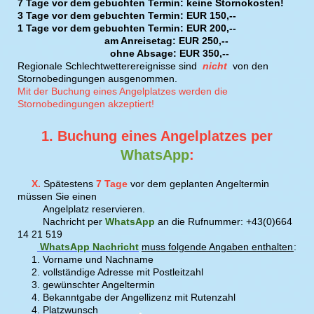
7 Tage vor dem gebuchten Termin: keine Stornokosten!
3 Tage vor dem gebuchten Termin: EUR 150,--
1 Tage vor dem gebuchten Termin: EUR 200,--
am Anreisetag: EUR 250,--
ohne Absage: EUR 350,--
Regionale Schlechtwetterereignisse sind
nicht
von den
Stornobedingungen ausgenommen.
Mit der Buchung eines Angelplatzes werden die
Stornobedingungen akzeptiert!
1. Buchung eines Angelplatzes per
WhatsApp
:
X.
Spätestens
7 Tage
vor dem geplanten Angeltermin
müssen Sie einen
Angelplatz reservieren.
Nachricht p
er
WhatsApp
an die Rufnummer:
+43(0)664
14 21 519
WhatsApp Nachricht
muss folgende Angaben enthalten
:
1.
Vorname und Nachname
2.
vollständige Adresse mit Postleitzahl
3.
gewünschter Angeltermin
4. Bekanntgabe der Angellizenz mit Rutenzahl
4.
Platzwunsch